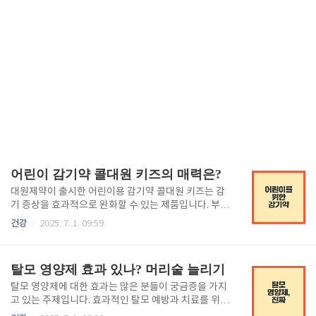
어린이 감기약 콜대원 키즈의 매력은?
대원제약이 출시한 어린이용 감기약 콜대원 키즈는 감
기 증상을 효과적으로 완화할 수 있는 제품입니다. 부모
님들에게 큰 도움이 될 이 혁신적인 약물에 대해 알아보
건강
2025. 7. 1. 09:59
세요.≡ 목차 콜대원 키즈 콜드시럽의 특장점 정확한 대
상: 12세 미만 짜 먹는 편리함 제공 딸기향으로 거부감
감소 종합감기약의 중요성 한 번의 복용으로 여러 증상
탈모 영양제 효과 있나? 머리숱 늘리기
완화 부모의 불편함 해소 어린이에 적합한 안전성 대원
제약의 비전과 미래 어린이 건강 최우선 다양한 제품군
탈모 영양제에 대한 효과는 많은 분들이 궁금증을 가지
확장 계획 효율적인 의료 솔루션 제공 함께보면 좋은글!
고 있는 주제입니다. 효과적인 탈모 예방과 치료를 위해
어린이용 감기약 콜대원 키즈 콜드 출시 콜대원 감기약
알아야 할 사실들을 정리해 보았습니다.≡ 목차 탈모 영