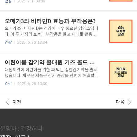
건강
2025. 7. 1. 08:06
종류와 효과는 대상포진 어린이 노인 예방법은 콜대원
양제의 진실 비오틴과 맥주 효모의 역할 탈모 예방 간편
키즈 콜드시럽의 특장점대원제약에서 출시한 콜대원
한 정보 과대광고와 실제 효과 정확한 탈모 진단의 중요
키즈 콜드시럽은 어린이를 위한 맞춤형 종합감기..
성 탈모 유형 구별하기 탈모 검사와 상담 개인 맞춤 치
오메가3와 비타민D 효능과 부작용은?
료 방법 탈모 치료와 해결책 모발이식의 장점 두피 문신
으로 관리하기 효과적인 탈모 치료 방법 함께보면 좋은
오메가3와 비타민D는 건강에 매우 중요한 영양소입니
글! 알부민 영양제 효능과 복용 주의사항 다슬기 효능과
다. 이 두 가지의 효능과 부작용을 알고 제대로 활용하
요리법 총정리 탈모약 종류와 효과는 무엇일까 탈모 영
세요.≡ 목차 오메가3와 비타민D의 효능 심장 건강에 미
건강
2025. 6. 30. 13:34
양제의 진실탈모 영양제, 특히 비오틴과 맥주 효모의 효
치는 긍정적 영향 염증 완화와 혈중 지질 개선 정신적
과에 대해 많은 사람들이 궁금해합니다. 오늘은 이들 성
집중력 증진 효과 복용 시 주의할 부작용 공복 섭취로
분의 역할과 탈모 예방에 대한 간편한 정..
인한 불편함 트림과 입 냄새 문제 혈액 응고 관련 주의
어린이용 감기약 콜대원 키즈 콜드 출시
효과적인 섭취 루틴 만들기 정확한 섭취 타이밍 적절한
용량 조절 물 섭취량 증가와 자연 보충 함께보면 좋은
대원제약이 어린이를 위한 짜 먹는 종합감기약을 출시
글! 엄나무와 엄나무순 효능과 부작용은? 감자의 놀라
했습니다. 새로운 제품은 감기 증상을 한번에 해결할 수
운 효능과 부작용은? 락토민지 캡슐 효과와 부작용은?
있는 맞춤형으로 주목받고 있습니다.≡ 목차 대원제약의
건강
2025. 6. 28. 10:30
오메가3와 비타민D의 효능오메가3와 비타민D는 현대
신제품 소개 콜대원 키즈의 새로운 라인업 짜 먹는 형태
인의 건강에 매우 중요한 역할을 하는 영양소입니다. 이
로 어린이 편리함 종합감기약의 장점 어린이에게 적합
두 가지 성분은 여러 연구를 통해 그 효능이..
한 감기약 12세 미만 어린이 맞춤 각종 증상에 효과적
이전
다음
딸기향으로 거부감 감소 소비자 선택 폭 확대 기존 제품
과의 차별점 종합적인 치료 가능 대원제약의 비전 함께
보면 좋은글! 콜대원 감기약 종류와 효과는 감자 전분
영양 가이드 혈당 낮추기 홍삼정의 인기 제품과 추천 이
운영자 : 건강허니
유는? 대원제약의 신제품 소개대원제약이 어린이를 위
한 새로운 종합감기약을 출시했습니다. 이번 신제품은